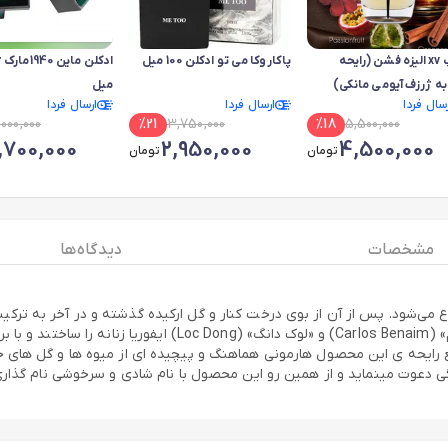
دراپ xv الیزه فشن (رایحه
پاکاروکا می تو ادکلن 100 میل
زف آیومی مانکی)
میل
رسال فردا
ارسال فردا
ارسال فردا
,000,000
%
21
3,750,000
%
18
5,500,000
,700,000
2,950,000
4,500,000
تومان
تومان
مشخصات
دیدگاه ها
مشهور به نام «دومینیک روپیون» (Dominique Ropion)، «کارلوس بنیم
واقع رایحه ی این محصول هارمونی هماهنگ و پیچیده ای از میوه ها و گل های
دعوت مینماید و از همین رو این محصول با نام شادی و سرخوشی نام گذاری شده ا