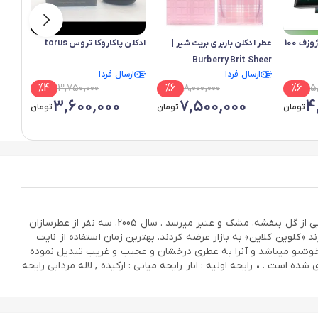
ادکلن ماین 1940مارک ژوزف 100
عطر ادکلن باربری بریت شیر |
ادکلن پاکاروکا تروس torus
عطر ا
Burberry Brit Sheer
ارسال فردا
ارسال فردا
ارس
rtel
%
4
3,750,000
%
6
8,000,000
%
6
5
3,600,000
7,500,000
4
تومان
تومان
تومان
رایحه‌ی ادکلن نایت دریم استار زنانه ابتدا از بوی دوست‌داشتنی انار شروع می‌شود. پس از آن از بوی درخت کنار و گل ارکیده گذشته و در آخر به ترکیبی از گل بنفشه، مشک و عنبر میرسد . سال 2005، سه نفر از عطرسازان
» (Carlos Benaim) و «لوک دانگ» (Loc Dong) ایفوریا زنانه را ساختند و با برند «کلوین کلاین» به بازار عرضه کردند. بهترین زمان استفاده از نایت
 خوشبو میباشد و آنرا به عطری درخشان و عجیب و غریب تبدیل نموده
ست . • رایحه اولیه : انار رایحه میانی : ارکیده , لاله مردابی رایحه