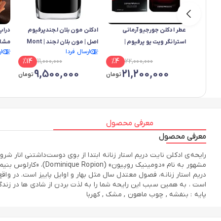
عطر ادکلن جورجیو آرمانی
ادکلن مون بلان لجندپرفیوم
استرانگر ویت یو پرفیوم |
اصل | مون بلان لجند | Mont
مشابه ژر
ارسال فردا
ا
Blanc Legend
Giorgio Armani Stronger
%
14
11,000,000
%
4
22,000,000
With You
9,500,000
21,200,000
تومان
تومان
معرفی محصول
معرفی محصول
دریم استار زنانه، فصول معتدل سال مثل بهار و اوایل پاییز است. در 
است ، به همین سبب این رایحه شما را به لذت بردن از شادی ها در زندگی 
پایه : بنفشه , چوب ماهون , مشک , کهربا